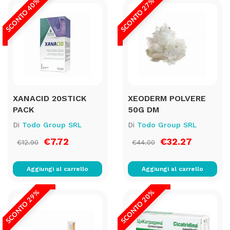
SCONTO 40%
SCONTO 27%
XANACID 20STICK
XEODERM POLVERE
PACK
50G DM
Di
Todo Group SRL
Di
Todo Group SRL
€7.72
€32.27
€12.90
€44.00
Aggiungi al carrello
Aggiungi al carrello
SCONTO 29%
SCONTO 20%