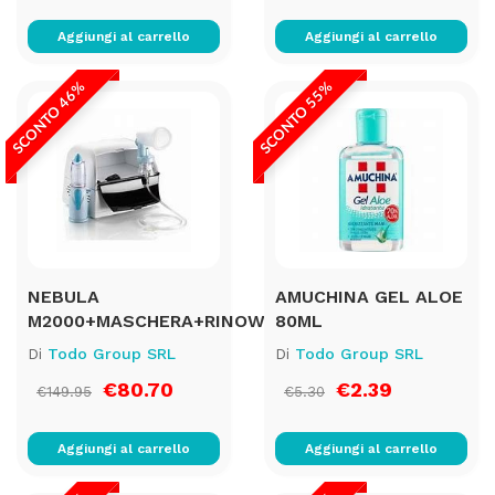
Aggiungi al carrello
Aggiungi al carrello
SCONTO 46%
SCONTO 55%
NEBULA
AMUCHINA GEL ALOE
M2000+MASCHERA+RINOWASH
80ML
Di
Todo Group SRL
Di
Todo Group SRL
€80.70
€2.39
€149.95
€5.30
Aggiungi al carrello
Aggiungi al carrello