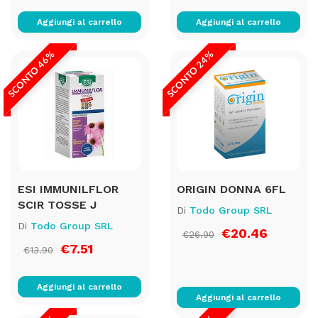
Aggiungi al carrello
Aggiungi al carrello
SCONTO 46%
SCONTO 24%
ESI IMMUNILFLOR
ORIGIN DONNA 6FL
SCIR TOSSE J
Di
Todo Group SRL
Di
Todo Group SRL
€20.46
€26.90
€7.51
€13.90
Aggiungi al carrello
Aggiungi al carrello