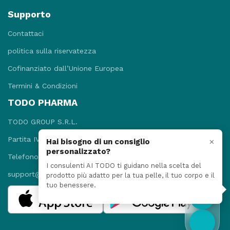
Supporto
Contattaci
politica sulla riservatezza
Cofinanziato dall’Unione Europea
Termini & Condizioni
TODO PHARMA
TODO GROUP S.R.L.
Partita IVA: 09781131215
×
Hai bisogno di un consiglio
personalizzato?
Telefono: +3908118920052
I consulenti AI TODO ti guidano nella scelta del
support@todopharma.it
prodotto più adatto per la tua pelle, il tuo corpo e il
tuo benessere.