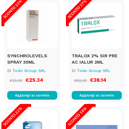
SCONTO 23%
SCONTO 27%
SYNCHROLEVELS
TRALOX 2% SIR PRE
SPRAY 30ML
AC IALUR 2ML
Di
Todo Group SRL
Di
Todo Group SRL
€25.34
€38.14
€33.00
€52.00
Aggiungi al carrello
Aggiungi al carrello
SCONTO 22%
SCONTO 18%