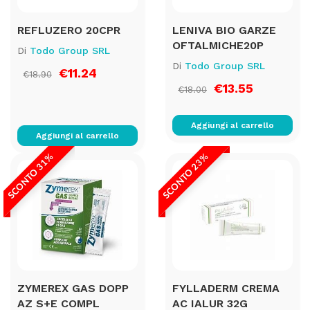
REFLUZERO 20CPR
LENIVA BIO GARZE
OFTALMICHE20P
Di
Todo Group SRL
Di
Todo Group SRL
€11.24
€18.90
€13.55
€18.00
Aggiungi al carrello
Aggiungi al carrello
SCONTO 31%
SCONTO 23%
ZYMEREX GAS DOPP
FYLLADERM CREMA
AZ S+E COMPL
AC IALUR 32G