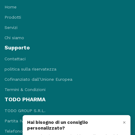
Home
Prodotti
Servizi
Chi siamo
Supporto
Contattaci
politica sulla riservatezza
Cofinanziato dall’Unione Europea
Termini & Condizioni
TODO PHARMA
TODO GROUP S.R.L.
Partita IVA: 09781131215
×
Hai bisogno di un consiglio
personalizzato?
Telefono: +3908118920052