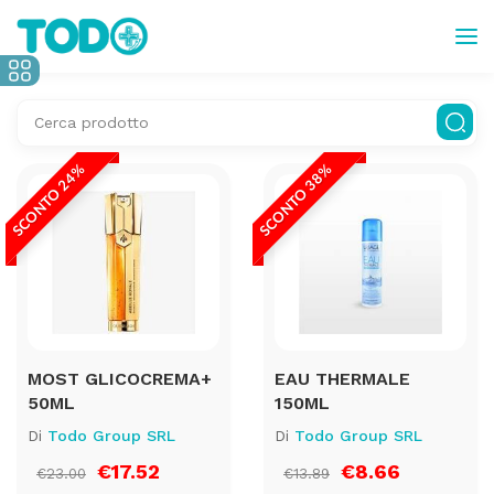
SCONTO 24%
SCONTO 38%
MOST GLICOCREMA+
EAU THERMALE
50ML
150ML
Di
Todo Group SRL
Di
Todo Group SRL
€17.52
€8.66
€23.00
€13.89