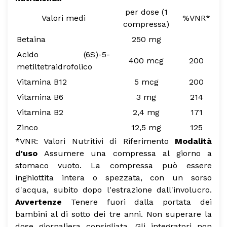
per dose (1
Valori medi
%VNR*
compressa)
Betaina
250 mg
Acido (6S)-5-
400 mcg
200
metiltetraidrofolico
Vitamina B12
5 mcg
200
Vitamina B6
3 mg
214
Vitamina B2
2,4 mg
171
Zinco
12,5 mg
125
*VNR: Valori Nutritivi di Riferimento
Modalità
d'uso
Assumere una compressa al giorno a
stomaco vuoto. La compressa può essere
inghiottita intera o spezzata, con un sorso
d'acqua, subito dopo l'estrazione dall'involucro.
Avvertenze
Tenere fuori dalla portata dei
bambini al di sotto dei tre anni. Non superare la
dose giornaliera consigliata. Gli integratori non