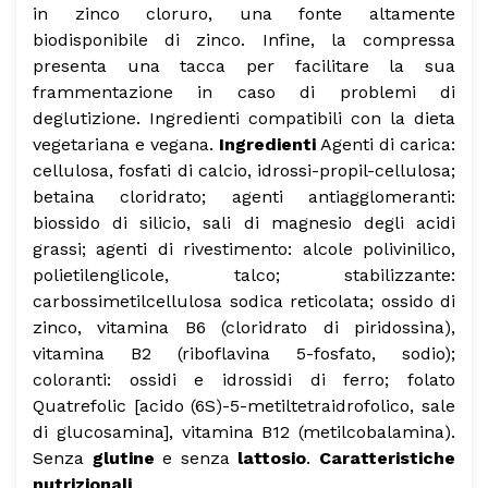
in zinco cloruro, una fonte altamente
biodisponibile di zinco.
Infine, la compressa
presenta una tacca per facilitare la sua
frammentazione in caso di problemi di
deglutizione.
Ingredienti compatibili con la dieta
vegetariana e vegana.
Ingredienti
Agenti di carica:
cellulosa, fosfati di calcio, idrossi-propil-cellulosa;
betaina cloridrato; agenti antiagglomeranti:
biossido di silicio, sali di magnesio degli acidi
grassi; agenti di rivestimento: alcole polivinilico,
polietilenglicole, talco; stabilizzante:
carbossimetilcellulosa sodica reticolata; ossido di
zinco, vitamina B6 (cloridrato di piridossina),
vitamina B2 (riboflavina 5-fosfato, sodio);
coloranti: ossidi e idrossidi di ferro; folato
Quatrefolic [acido (6S)-5-metiltetraidrofolico, sale
di glucosamina], vitamina B12 (metilcobalamina).
Senza
glutine
e senza
lattosio
.
Caratteristiche
nutrizionali