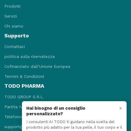
Prodotti
Servizi
Chi siamo
Supporto
Contattaci
politica sulla riservatezza
Cofinanziato dall’Unione Europea
Termini & Condizioni
TODO PHARMA
TODO GROUP S.R.L.
Partita IVA: 09781131215
×
Hai bisogno di un consiglio
personalizzato?
Telefono: +3908118920052
I consulenti AI TODO ti guidano nella scelta del
support@todopharma.it
prodotto più adatto per la tua pelle, il tuo corpo e il