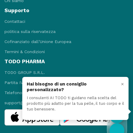
Chi siamo
Supporto
Contattaci
politica sulla riservatezza
Cofinanziato dall’Unione Europea
Termini & Condizioni
TODO PHARMA
TODO GROUP S.R.L.
Partita IVA: 09781131215
×
Hai bisogno di un consiglio
personalizzato?
Telefono: +3908118920052
I consulenti AI TODO ti guidano nella scelta del
support@todopharma.it
prodotto più adatto per la tua pelle, il tuo corpo e il
tuo benessere.