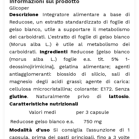
Informazioni sul prodotto
Glicoper
Descrizione
Integratore alimentare a base di
Reducose, un estratto standardizzato di foglie di
gelso bianco, utile a supportare il metabolismo
dei carboidrati.
L'estratto di foglie di gelso bianco
(Morus alba L.) è utile al metabolismo dei
carboidrati.
Ingredienti
Reducose [gelso bianco
(morus alba L.) foglie e.s. tit. 5% 1-
deossinojirimicina], gelatina alimentare; agenti
antiagglomeranti: biossido di silicio, sali di
magnesio degli acidi grassi; agente di carica:
cellulosa microcristallina; colorante: E172.
Senza
glutine
.
Naturalmente privo di
lattosio
.
Caratteristiche nutrizionali
Valori medi
per 3 capsule
Reducose gelso bianco e.s.
750 mg
Modalità d'uso
Si consiglia l’assunzione di 1
capsula, prima dei pasti principali, fino a 3 volte