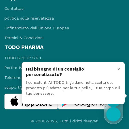
Contattaci
politica sulla riservatezza
Cofinanziato dall’Unione Europea
Termini & Condizioni
TODO PHARMA
TODO GROUP S.R.L.
Partita IVA: 09781131215
×
Hai bisogno di un consiglio
personalizzato?
Telefono: +3908118920052
I consulenti AI TODO ti guidano nella scelta del
support@todopharma.it
prodotto più adatto per la tua pelle, il tuo corpo e il
tuo benessere.
© 2000-2026, Tutti i diritti riservati