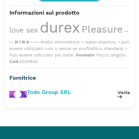
Informazioni sul prodotto
durex
Pleasure
love sex
--
-- R I N G ----
Anello stimolatore:
• super-elastico;
• può
essere utilizzato con o senza un profilattico standard;
•
Può essere utilizzato più volte.
Formato
Pezzo singolo.
Cod.
3020940
Fornitrice
Todo Group SRL
Visita