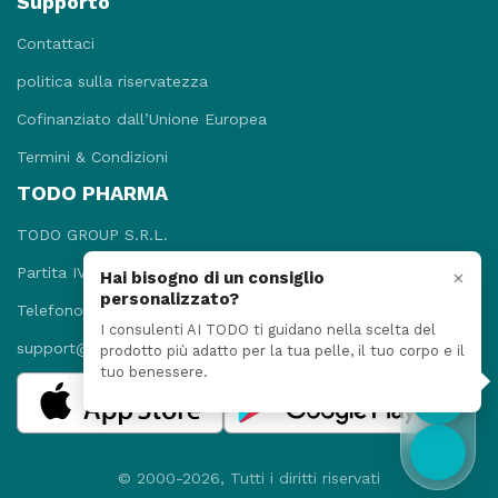
Supporto
Contattaci
politica sulla riservatezza
Cofinanziato dall’Unione Europea
Termini & Condizioni
TODO PHARMA
TODO GROUP S.R.L.
Partita IVA: 09781131215
×
Hai bisogno di un consiglio
personalizzato?
Telefono: +3908118920052
I consulenti AI TODO ti guidano nella scelta del
support@todopharma.it
prodotto più adatto per la tua pelle, il tuo corpo e il
tuo benessere.
© 2000-2026, Tutti i diritti riservati