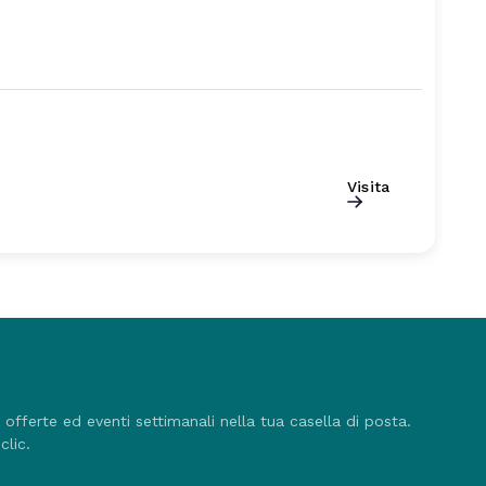
Visita
, offerte ed eventi settimanali nella tua casella di posta.
clic.