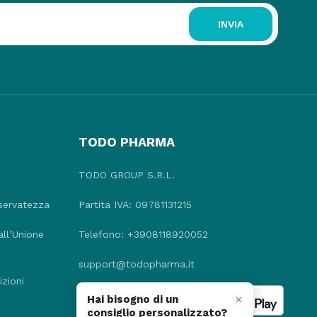
INVIA
TODO PHARMA
TODO GROUP S.R.L.
iservatezza
Partita IVA: 09781131215
all’Unione
Telefono: +3908118920052
support@todopharma.it
zioni
×
Hai bisogno di un
consiglio personalizzato?