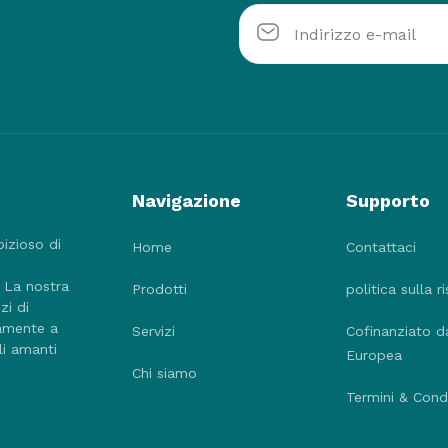
Navigazione
Supporto
bizioso di
Home
Contattaci
. La nostra
Prodotti
politica sulla r
zi di
tamente a
Servizi
Cofinanziato d
li amanti
Europea
Chi siamo
Termini & Condi