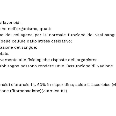
flavonoidi.
iche nell'organismo, quali:
e del collagene per la normale funzione dei vasi sanguig
delle cellule dallo stress ossidativo;
lazione del sangue;
etale.
ivamente alle fisiologiche risposte dell'organismo.
fabbisogno possono rendere utile l'assunzione di Nadione.
onoidi d'arancio tit. 60% in esperidina; acido L-ascorbico (
chinone (fitomenadione)(vitamina K1).