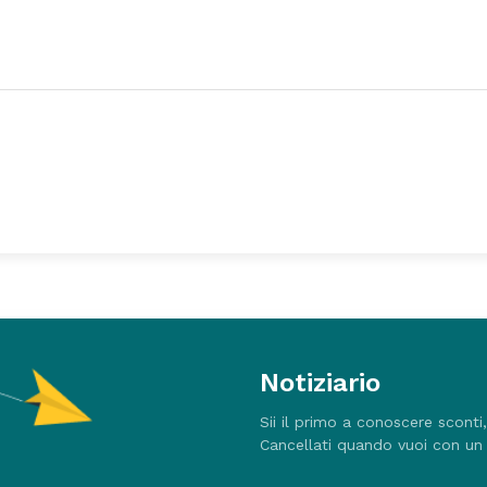
Notiziario
Sii il primo a conoscere sconti
Cancellati quando vuoi con un 