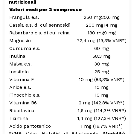
nutrizionali
Valori medi per 2 compresse
Frangula e.s.
250 mg
20,6 mg
Cassia e.s.
di cui sennosidi
200 mg
14 mg
Rabarbaro e.s.
di cui reina
180 mg
9 mg
Magnesio
72,4 mg (19,3% VNR*)
Curcuma e.s.
60 mg
Inulina
58,3 mg
Malva e.s.
30 mg
Inositolo
25 mg
Vitamina E
10 mg (83,3% VNR*)
Anice e.s.
10 mg
Finocchio e.s.
10 mg
Vitamina B6
2 mg (142,8% VNR*)
Riboflavina
1,6 mg (114,3% VNR*)
Tiamina
1,4 mg (127,3% VNR*)
Acido pantotenico
1 mg (16,7% VNR*)
*VNR: Valori Nutritivi di Riferimento.
Modalità