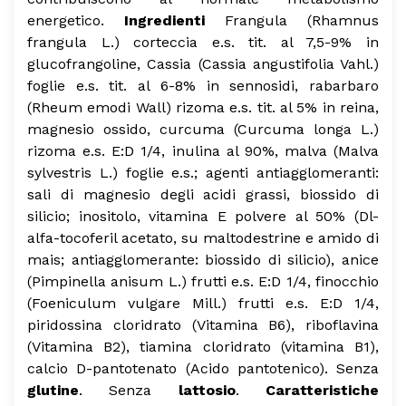
energetico.
Ingredienti
Frangula (Rhamnus
frangula L.) corteccia e.s. tit. al 7,5-9% in
glucofrangoline, Cassia (Cassia angustifolia Vahl.)
foglie e.s. tit. al 6-8% in sennosidi, rabarbaro
(Rheum emodi Wall) rizoma e.s. tit. al 5% in reina,
magnesio ossido, curcuma (Curcuma longa L.)
rizoma e.s. E:D 1/4, inulina al 90%, malva (Malva
sylvestris L.) foglie e.s.; agenti antiagglomeranti:
sali di magnesio degli acidi grassi, biossido di
silicio; inositolo, vitamina E polvere al 50% (Dl-
alfa-tocoferil acetato, su maltodestrine e amido di
mais; antiagglomerante: biossido di silicio), anice
(Pimpinella anisum L.) frutti e.s. E:D 1/4, finocchio
(Foeniculum vulgare Mill.) frutti e.s. E:D 1/4,
piridossina cloridrato (Vitamina B6), riboflavina
(Vitamina B2), tiamina cloridrato (vitamina B1),
calcio D-pantotenato (Acido pantotenico).
Senza
glutine
.
Senza
lattosio
.
Caratteristiche