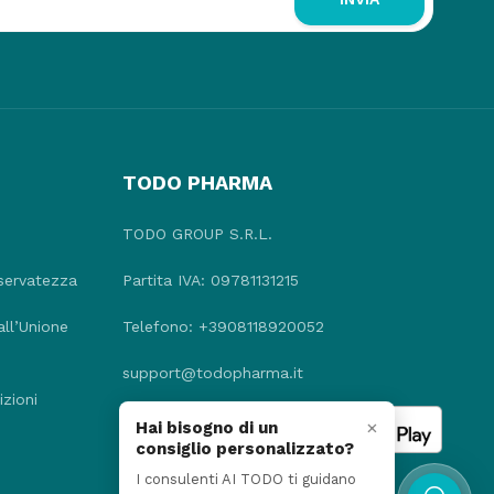
TODO PHARMA
TODO GROUP S.R.L.
iservatezza
Partita IVA: 09781131215
all’Unione
Telefono: +3908118920052
support@todopharma.it
zioni
×
Hai bisogno di un
consiglio personalizzato?
I consulenti AI TODO ti guidano