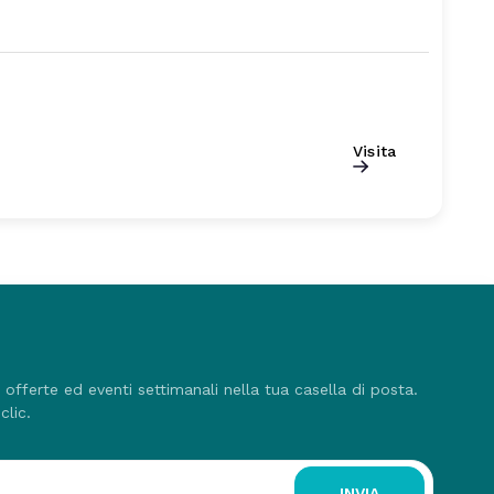
Visita
, offerte ed eventi settimanali nella tua casella di posta.
clic.
INVIA