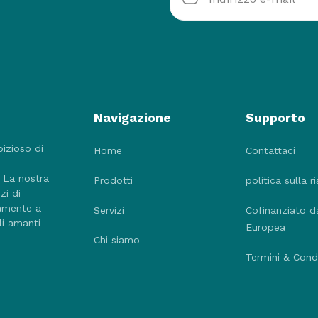
Navigazione
Supporto
bizioso di
Home
Contattaci
. La nostra
Prodotti
politica sulla r
zi di
tamente a
Servizi
Cofinanziato d
li amanti
Europea
Chi siamo
Termini & Condi