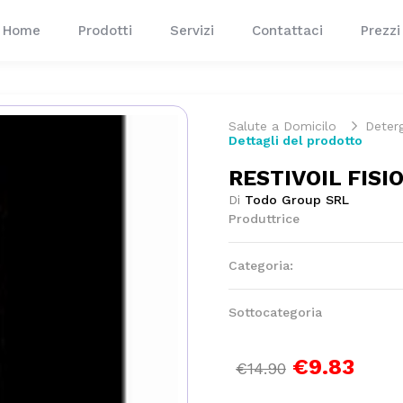
Home
Prodotti
Servizi
Contattaci
Prezzi
Salute a Domicilo
Deter
Dettagli del prodotto
RESTIVOIL FIS
Di
Todo Group SRL
Produttrice
Categoria:
Sottocategoria
€9.83
€14.90