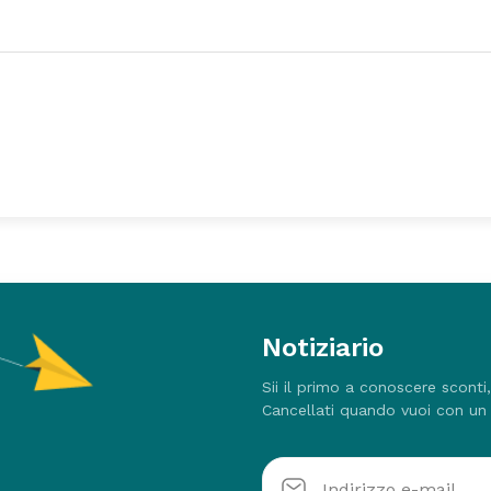
Notiziario
Sii il primo a conoscere sconti
Cancellati quando vuoi con un 