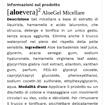
Informazioni sul prodotto
2
[
aloe
vera]
AloeGel Micellare
Descrizione
Gel micellare a base di estratto di
liquirizia, hamamelis e acido ialuronico, che
strucca, deterge e tonifica in un unico gesto,
senza acqua aggiunta.
Elimina anche il trucco
waterproof nel pieno del rispetto della pelle
sensibile.
Ingredienti
Aloe barbadensis leaf juice,
glycerin, acacia senegal gum, sodium
hyaluronate, hamamelis virginiana leaf water,
glycyrrhiza glabra root extract, allantoin, xanthan
gum, parfum, PEG-40 glyceryl cocoate,
caprylyl/capryl glucoside, phenoxyethanol,
sodium coceth-30 sulfonate, ethylhexylglycerin,
aqua.
Modalità d'uso
Applicare il prodotto su un
dischetto di cotone e massaggiare con movimenti
circolari su viso, collo e décolleté.
Per rimuovere
il trucco e tonificare, picchiettare delicatamente