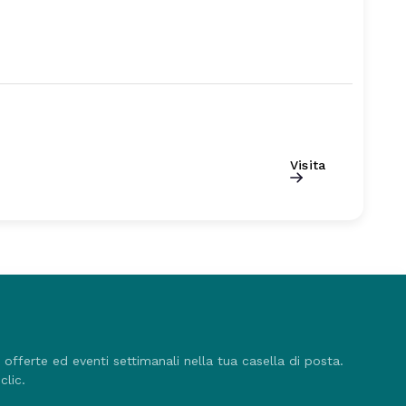
Visita
, offerte ed eventi settimanali nella tua casella di posta.
clic.