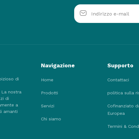
Navigazione
Supporto
bizioso di
Home
Contattaci
. La nostra
Prodotti
politica sulla r
zi di
tamente a
Servizi
Cofinanziato d
li amanti
Europea
Chi siamo
Termini & Condi