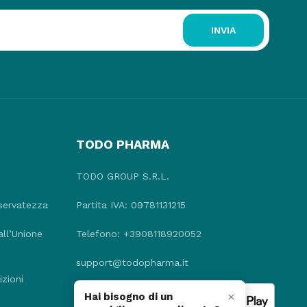
INVIA
TODO PHARMA
TODO GROUP S.R.L.
iservatezza
Partita IVA: 09781131215
all’Unione
Telefono: +3908118920052
support@todopharma.it
zioni
×
Hai bisogno di un