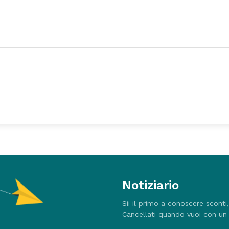
Notiziario
Sii il primo a conoscere sconti
Cancellati quando vuoi con un 