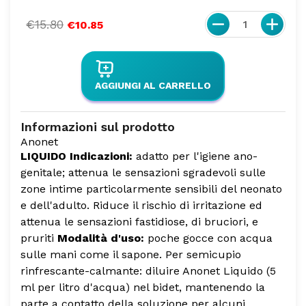
€15.80
1
€10.85
AGGIUNGI AL CARRELLO
Informazioni sul prodotto
Anonet
LIQUIDO
Indicazioni:
adatto per l'igiene ano-
genitale; attenua le sensazioni sgradevoli sulle
zone intime particolarmente sensibili del neonato
e dell'adulto. Riduce il rischio di irritazione ed
attenua le sensazioni fastidiose, di bruciori, e
pruriti
Modalità d'uso:
poche gocce con acqua
sulle mani come il sapone.
Per semicupio
rinfrescante-calmante: diluire Anonet Liquido (5
ml per litro d'acqua) nel bidet, mantenendo la
parte a contatto della soluzione per alcuni