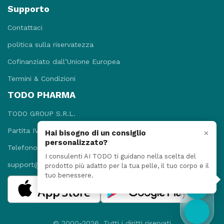
Supporto
Contattaci
politica sulla riservatezza
Cofinanziato dall’Unione Europea
Termini & Condizioni
TODO PHARMA
TODO GROUP S.R.L.
Partita IVA: 09781131215
×
Hai bisogno di un consiglio
personalizzato?
Telefono: +3908118920052
I consulenti AI TODO ti guidano nella scelta del
support@todopharma.it
prodotto più adatto per la tua pelle, il tuo corpo e il
tuo benessere.
© 2000-2026, Tutti i diritti riservati