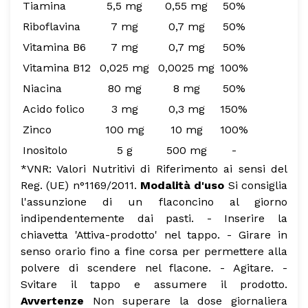
Tiamina
5,5 mg
0,55 mg
50%
Riboflavina
7 mg
0,7 mg
50%
Vitamina B6
7 mg
0,7 mg
50%
Vitamina B12
0,025 mg
0,0025 mg
100%
Niacina
80 mg
8 mg
50%
Acido folico
3 mg
0,3 mg
150%
Zinco
100 mg
10 mg
100%
Inositolo
5 g
500 mg
-
*VNR: Valori Nutritivi di Riferimento ai sensi del
Reg. (UE) n°1169/2011.
Modalità d'uso
Si consiglia
l'assunzione di un flaconcino al giorno
indipendentemente dai pasti.
- Inserire la
chiavetta 'Attiva-prodotto' nel tappo.
- Girare in
senso orario fino a fine corsa per permettere alla
polvere di scendere nel flacone.
- Agitare.
-
Svitare il tappo e assumere il prodotto.
Avvertenze
Non superare la dose giornaliera