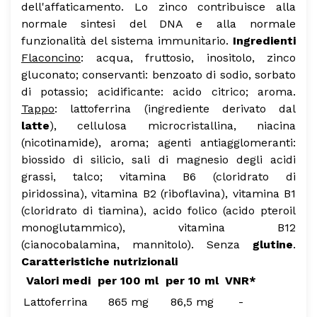
dell'affaticamento.
Lo zinco contribuisce alla
normale sintesi del DNA e alla normale
funzionalità del sistema immunitario.
Ingredienti
Flaconcino
: acqua, fruttosio, inositolo, zinco
gluconato; conservanti: benzoato di sodio, sorbato
di potassio; acidificante: acido citrico; aroma.
Tappo
: lattoferrina (ingrediente derivato dal
latte
), cellulosa microcristallina, niacina
(nicotinamide), aroma; agenti antiagglomeranti:
biossido di silicio, sali di magnesio degli acidi
grassi, talco; vitamina B6 (cloridrato di
piridossina), vitamina B2 (riboflavina), vitamina B1
(cloridrato di tiamina), acido folico (acido pteroil
monoglutammico), vitamina B12
(cianocobalamina, mannitolo).
Senza
glutine
.
Caratteristiche nutrizionali
Valori medi
per 100 ml
per 10 ml
VNR*
Lattoferrina
865 mg
86,5 mg
-