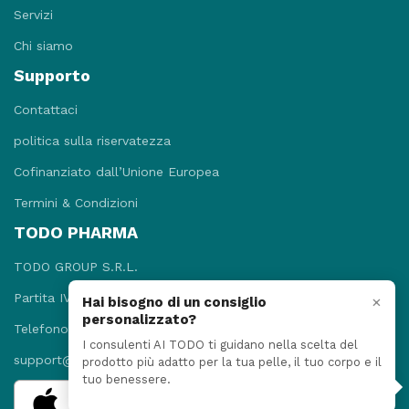
Servizi
Chi siamo
Supporto
Contattaci
politica sulla riservatezza
Cofinanziato dall’Unione Europea
Termini & Condizioni
TODO PHARMA
TODO GROUP S.R.L.
Partita IVA: 09781131215
×
Hai bisogno di un consiglio
personalizzato?
Telefono: +3908118920052
I consulenti AI TODO ti guidano nella scelta del
support@todopharma.it
prodotto più adatto per la tua pelle, il tuo corpo e il
tuo benessere.