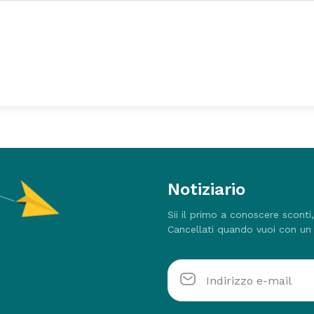
Notiziario
Sii il primo a conoscere sconti
Cancellati quando vuoi con un 