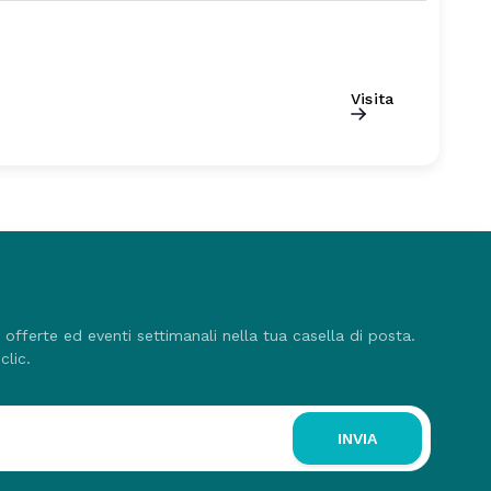
Visita
, offerte ed eventi settimanali nella tua casella di posta.
clic.
INVIA