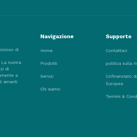
Navigazione
Supporto
bizioso di
Home
Contattaci
. La nostra
Prodotti
politica sulla r
zi di
tamente a
Servizi
Cofinanziato d
li amanti
Europea
Chi siamo
Termini & Condi