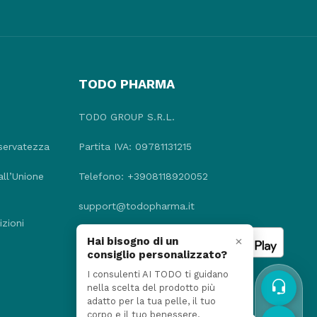
TODO PHARMA
TODO GROUP S.R.L.
iservatezza
Partita IVA: 09781131215
all’Unione
Telefono: +3908118920052
support@todopharma.it
zioni
×
Hai bisogno di un
consiglio personalizzato?
I consulenti AI TODO ti guidano
nella scelta del prodotto più
adatto per la tua pelle, il tuo
corpo e il tuo benessere.