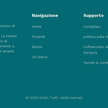
Navigazione
Supporto
bizioso di
Home
Contattaci
. La nostra
Prodotti
politica sulla r
zi di
tamente a
Servizi
Cofinanziato d
li amanti
Europea
Chi siamo
Termini & Condi
© 2000-2026, Tutti i diritti riservati