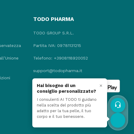
TODO PHARMA
TODO GROUP S.R.L.
iservatezza
Partita IVA: 09781131215
all’Unione
Telefono: +3908118920052
support@todopharma.it
zioni
×
Hai bisogno di un
consiglio personalizzato?
I consulenti AI TODO ti guidano
nella scelta del prodotto più
adatto per la tua pelle, il tuo
corpo e il tuo benessere.