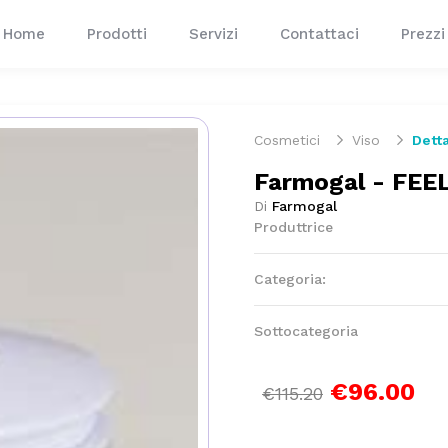
Home
Prodotti
Servizi
Contattaci
Prezzi
Cosmetici
Viso
Detta
Farmogal - FE
Di
Farmogal
Produttrice
Categoria:
Sottocategoria
€96.00
€115.20