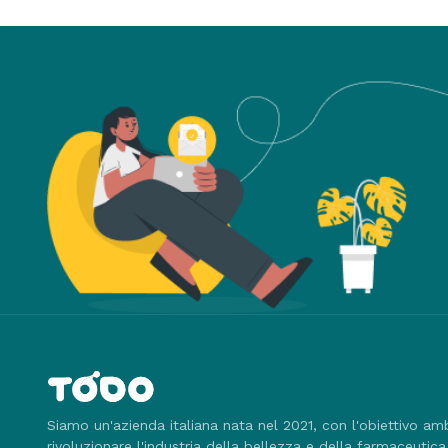
Siamo un'azienda italiana nata nel 2021, con l'obiettivo am
rivoluzionare l'industria della bellezza e della farmaceutica