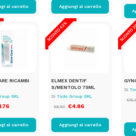
gi al carrello
Aggiungi al carrello
A
SCONTO 43%
SCONTO 
ARE RICAMBI
ELMEX DENTIF
GYNO
S/MENTOLO 75ML
Di
To
roup SRL
Di
Todo Group SRL
€15.
.76
€4.86
€8.50
gi al carrello
Aggiungi al carrello
A