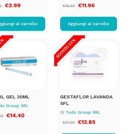
€2.99
€11.96
0
€16.00
ggiungi al carrello
Aggiungi al carrello
31%
SCONTO 24%
IL GEL 30ML
GESTAFLOR LAVANDA
5FL
do Group SRL
Di
Todo Group SRL
€14.40
00
€12.85
€17.00