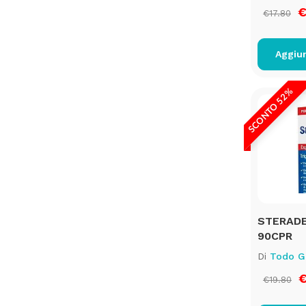
€
€17.80
Aggiun
SCONTO 52%
STERADE
90CPR
Di
Todo G
€
€19.80