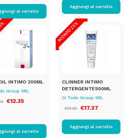
Aggiungi al carrello
ggiungi al carrello
20%
SCONTO 21%
IL INTIMO 200ML
CLINNER INTIMO
DETERGENTE500ML
do Group SRL
Di
Todo Group SRL
€12.35
50
€17.27
€21.90
Aggiungi al carrello
ggiungi al carrello