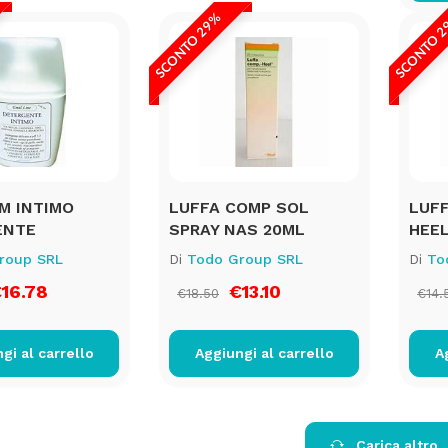
SCONTO 29%
SCONTO 
M INTIMO
LUFFA COMP SOL
LUF
ENTE
SPRAY NAS 20ML
HEE
roup SRL
Di
Todo Group SRL
Di
To
16.78
€13.10
€18.50
€14.
gi al carrello
Aggiungi al carrello
A
Carica altro