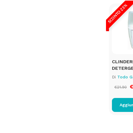
SCONTO 23%
CLINDER
DETERG
Di
Todo G
€
€21.90
Aggiun