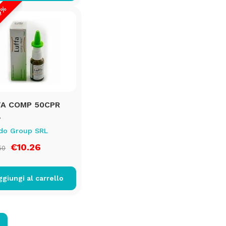
29%
FA COMP 50CPR
L
do Group SRL
€10.26
50
ggiungi al carrello