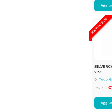
Aggiun
SCONTO 32%
SILVERC
2PZ
Di
Todo G
€1
€2.58
Aggiun