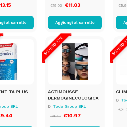
13.15
€11.03
€15.00
€5.9
gi al carrello
Aggiungi al carrello
A
SCONTO 32%
SCONTO 
NT TA PLUS
ACTIMOUSSE
CLIM
DERMOGINECOLOGICA
Di
To
roup SRL
Di
Todo Group SRL
€21.
9.44
€10.97
€16.10